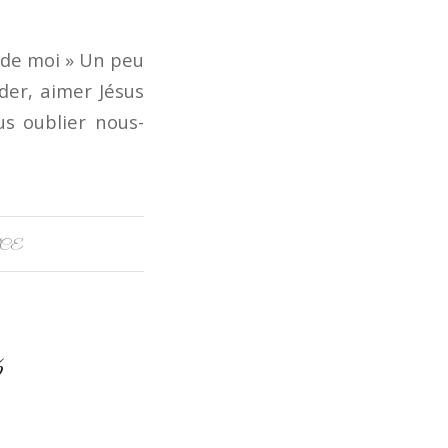
e de moi » Un peu
der, aimer Jésus
us oublier nous-
CE
6