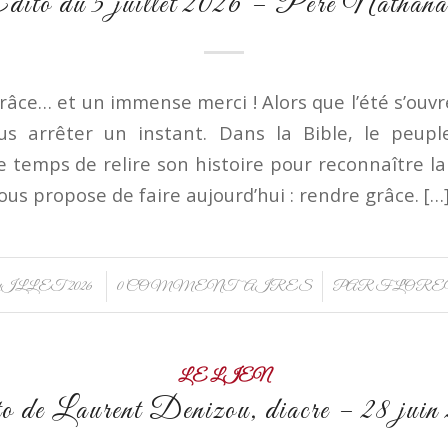
dito du 5 juillet 2026 – Père Nathana
âce… et un immense merci ! Alors que l’été s’ouvre
s arrêter un instant. Dans la Bible, le peuple
 temps de relire son histoire pour reconnaître la 
vous propose de faire aujourd’hui : rendre grâce. […
/
/
UILLET 2026
0 COMMENTAIRES
PAR
FLORE
LE LIEN
o de Laurent Denizou, diacre – 28 juin