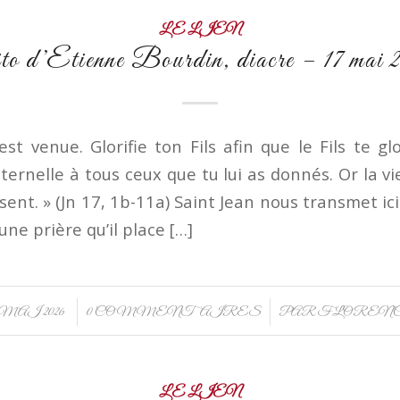
LE LIEN
to d’Etienne Bourdin, diacre – 17 mai 
st venue. Glorifie ton Fils afin que le Fils te glor
ternelle à tous ceux que tu lui as donnés. Or la vie
ssent. » (Jn 17, 1b-11a) Saint Jean nous transmet i
une prière qu’il place […]
/
/
3 MAI 2026
0 COMMENTAIRES
PAR
FLOREN
LE LIEN