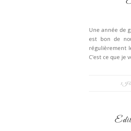
E
Une année de gr
est bon de nou
régulièrement le
C’est ce que je 
3 J
Edit