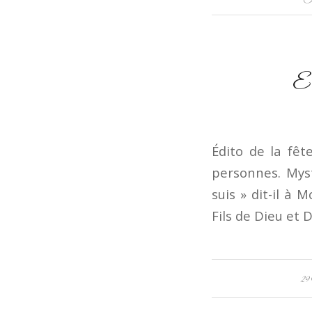
Ed
Édito de la fêt
personnes. Myst
suis » dit-il à
Fils de Dieu et 
29