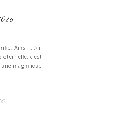
2026
ifie. Ainsi (…) il
 éternelle, c’est
ci une magnifique
CE