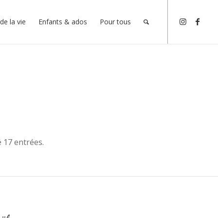
de la vie
Enfants & ados
Pour tous
é 17 entrées.