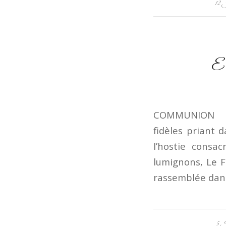
12
Ed
COMMUNION L’égl
fidèles priant d
l’hostie consac
lumignons, Le F
rassemblée dans
5 