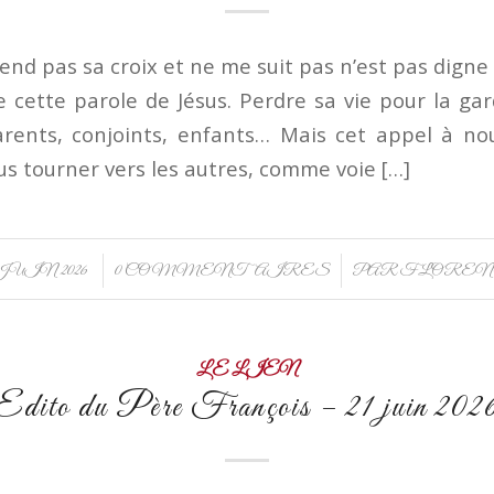
rend pas sa croix et ne me suit pas n’est pas dign
 cette parole de Jésus. Perdre sa vie pour la gar
rents, conjoints, enfants… Mais cet appel à no
 tourner vers les autres, comme voie […]
/
/
 JUIN 2026
0 COMMENTAIRES
PAR
FLOREN
LE LIEN
Edito du Père François – 21 juin 202