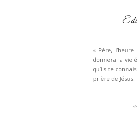
Edi
« Père, l’heure e
donnera la vie é
qu’ils te connai
prière de Jésus, 
1