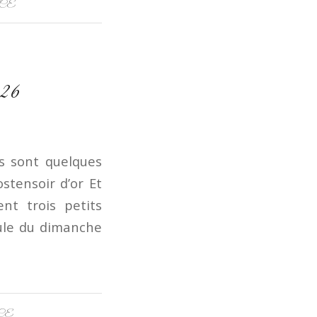
CE
026
ls sont quelques
ostensoir d’or Et
ent trois petits
oule du dimanche
CE