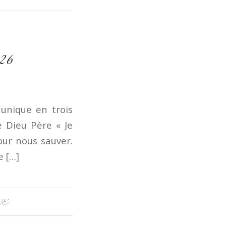
026
 unique en trois
e Dieu Père « Je
our nous sauver.
e […]
CE