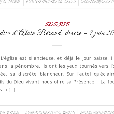
/
/
 JUIN 2026
0 COMMENTAIRES
PAR
FLOREN
LE LIEN
ito d’Alain Béraud, diacre – 7 juin 2
ise est silencieuse, et déjà le jour baisse. I
ans la pénombre, Ils ont les yeux tournés vers l’
rée, sa discrète blancheur. Sur l’autel qu’éclair
ils du Dieu vivant nous offre sa Présence. La f
 la […]
/
/
JUIN 2026
0 COMMENTAIRES
PAR
FLOREN