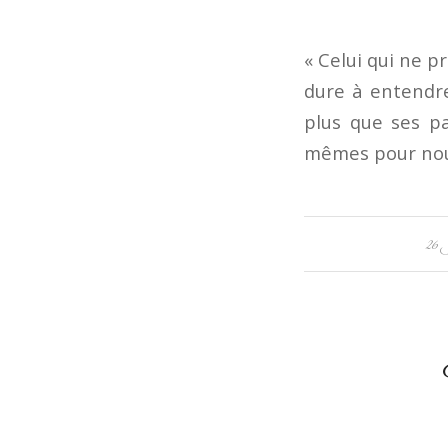
« Celui qui ne p
dure à entendre
plus que ses pa
mêmes pour nous
26