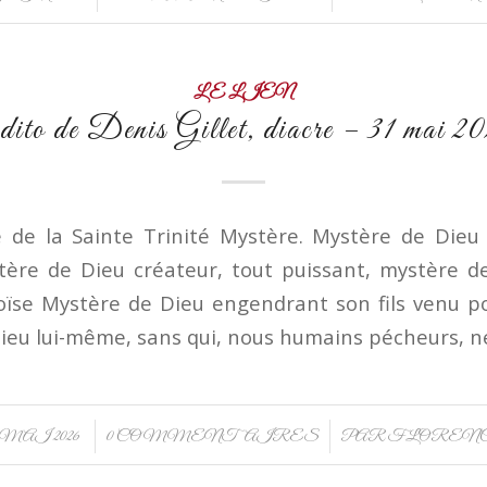
LE LIEN
ito de Denis Gillet, diacre – 31 mai 2
e de la Sainte Trinité Mystère. Mystère de Dieu
ère de Dieu créateur, tout puissant, mystère d
 Moïse Mystère de Dieu engendrant son fils venu p
Dieu lui-même, sans qui, nous humains pécheurs, n
/
/
 MAI 2026
0 COMMENTAIRES
PAR
FLOREN