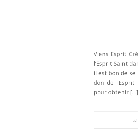
Viens Esprit Cr
l’Esprit Saint d
il est bon de se
don de l’Esprit 
pour obtenir […
22