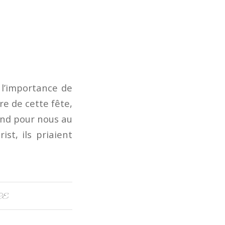
 l’importance de
re de cette fête,
pond pour nous au
ist, ils priaient
CE