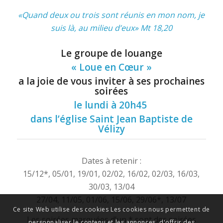
«Quand deux ou trois sont réunis en mon nom, je
suis là, au milieu d’eux» Mt 18,20
Le groupe de louange
« Loue en Cœur »
a la joie de vous inviter à ses prochaines
soirées
le lundi à 20h45
dans l’église Saint Jean Baptiste de
Vélizy
Dates à retenir :
15/12*, 05/01, 19/01, 02/02, 16/02, 02/03, 16/03,
30/03, 13/04
27/04, 11/05, 01/06, 15/06, 29/06*, 13/07
Ce site Web utilise des cookies Les cookies nous permettent de
Les soirées marquées d’un * sont des soirées
personnaliser le contenu et les annonces, d'offrir des