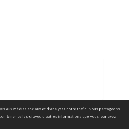
ives aux médias sociaux et d'analyser notre trafic. Nous partageons
 combiner celles-ci avec d'autres informations que vous leur avez
.