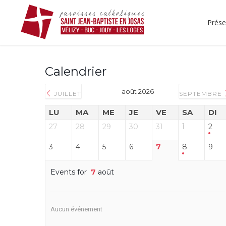
Prése
Calendrier
août 2026
JUILLET
SEPTEMBRE
LU
MA
ME
JE
VE
SA
DI
27
28
29
30
31
1
2
3
4
5
6
7
8
9
Events for
7
août
Aucun événement