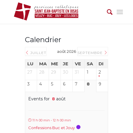
Calendrier
août 2026
JUILLET
SEPTEMBRE
LU
MA
ME
JE
VE
SA
DI
27
28
29
30
31
1
2
3
4
5
6
7
8
9
Events for
8
août
11 h 00 min - 12 h 00 min
Confessions Buc et Jouy