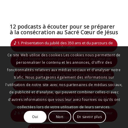
12 podcasts à écouter pour se préparer
à la consécration au Sacré Cœur de Jésus
1. Présentation du jubilé des 350 ans et du parcours de
consécration
Ce site Web utilise des cookies Les cookies nous permettent de
2. Dix bonnes raisons pour se consacrer au Cœur de
personnaliser le contenu et les annonces, d'offrir des
Jésus
fonctionnalités relatives aux médias sociaux et d'analyser notre
3. Le message de Paray (I). Dieu a tant aimé le monde
trafic. Nous partageons également des informations sur
l'utilisation de notre site avec nos partenaires de médias sociaux,
4. Le message de Paray (II). Rendre amour pour amour
de publicité et d'analyse, qui peuvent combiner celles-ci avec
5. Par le baptême, Jésus nous fait entrer dans sa
d'autres informations que vous leur avez fournies ou qu'ils ont
consécration
collectées lors de votre utilisation de leurs services.
6. Renouveler son baptême en se consacrant au Cœur
Oui
Non
En savoir plus
de Jésus